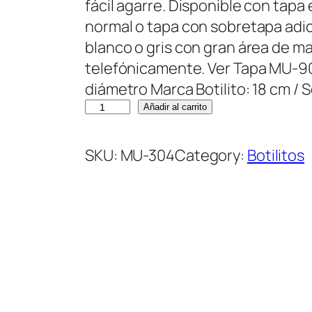
fácil agarre. Disponible con tapa
normal o tapa con sobretapa adic
blanco o gris con gran área de m
telefónicamente. Ver Tapa MU-90
diámetro Marca Botilito: 18 cm /
B
Añadir al carrito
o
t
SKU:
MU-304
Category:
Botilitos
i
l
i
t
o
L
o