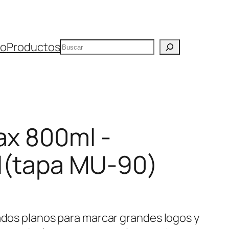
Buscar
io
Productos
ax 800ml -
l(tapa MU-90)
lados planos para marcar grandes logos y