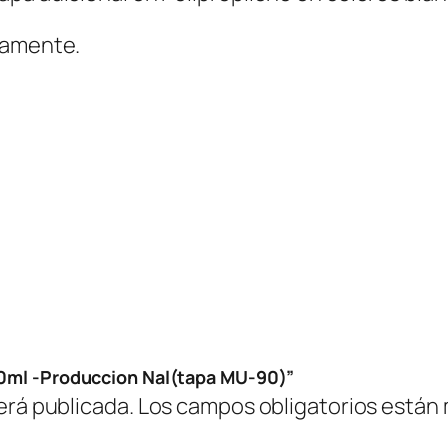
u
c
camente.
c
i
o
n
N
a
l
(
t
a
p
800ml -Produccion Nal(tapa MU-90)”
a
erá publicada.
Los campos obligatorios están
M