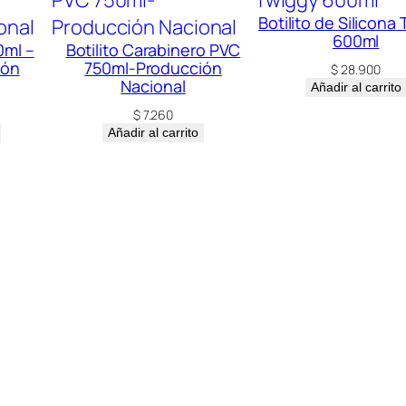
Botilito de Silicona
600ml
0ml –
Botilito Carabinero PVC
ión
750ml-Producción
$
28.900
Nacional
Añadir al carrito
$
7.260
Añadir al carrito