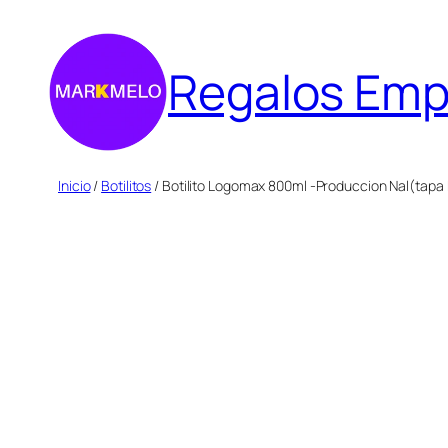
Saltar
al
Regalos Emp
contenido
Inicio
/
Botilitos
/ Botilito Logomax 800ml -Produccion Nal(tap