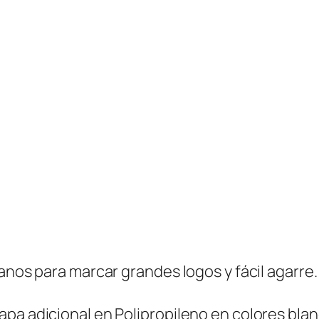
g
o
m
a
x
8
0
0
m
l
-
P
r
lanos para marcar grandes logos y fácil agarre
o
d
pa adicional en Polipropileno en colores blan