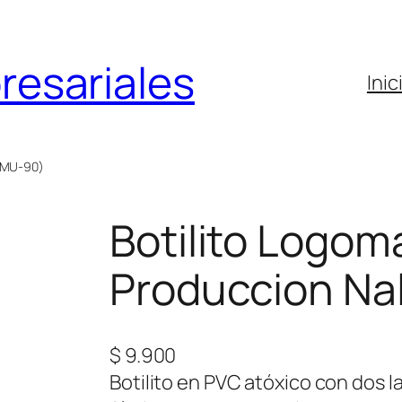
resariales
Inic
a MU-90)
Botilito Logom
Produccion Na
$
9.900
Botilito en PVC atóxico con dos 