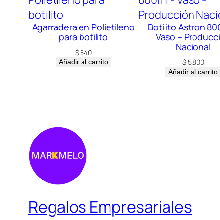
Agarradera en Polietileno
Botilito Astron 80
para botilito
Vaso – Producc
Nacional
$
540
$
5.800
Añadir al carrito
Añadir al carrito
Regalos Empresariales