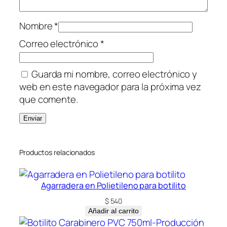
o
n
Nombre
*
N
a
Correo electrónico
*
c
i
Guarda mi nombre, correo electrónico y
o
web en este navegador para la próxima vez
n
que comente.
a
l
c
a
Productos relacionados
n
t
i
Agarradera en Polietileno para botilito
d
$
540
a
Añadir al carrito
d