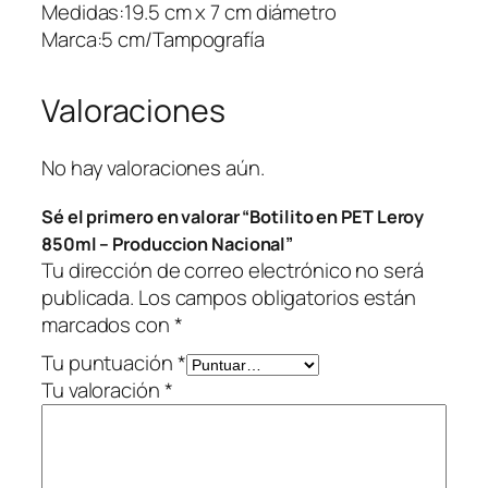
e
Medidas:19.5 cm x 7 cm diámetro
r
Marca:5 cm/Tampografía
o
y
Valoraciones
8
5
0
No hay valoraciones aún.
m
Sé el primero en valorar “Botilito en PET Leroy
l
850ml – Produccion Nacional”
–
Tu dirección de correo electrónico no será
P
publicada.
Los campos obligatorios están
r
marcados con
*
o
d
Tu puntuación
*
u
Tu valoración
*
c
c
i