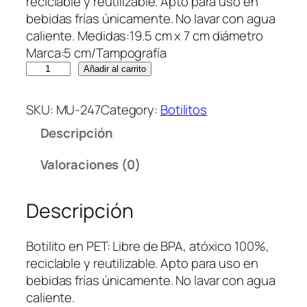
reciclable y reutilizable. Apto para uso en
bebidas frías únicamente. No lavar con agua
caliente. Medidas:19.5 cm x 7 cm diámetro
Marca:5 cm/Tampografía
B
Añadir al carrito
o
t
SKU:
MU-247
Category:
Botilitos
i
Descripción
l
i
Valoraciones (0)
t
o
Descripción
e
n
P
Botilito en PET: Libre de BPA, atóxico 100%,
E
reciclable y reutilizable. Apto para uso en
T
bebidas frías únicamente. No lavar con agua
L
caliente.