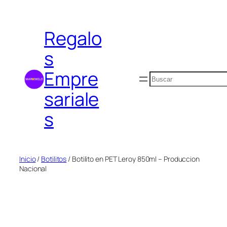
Saltar
al
Regalo
contenido
s
Empre
Buscar
sariale
s
Inicio
/
Botilitos
/ Botilito en PET Leroy 850ml – Produccion
Nacional