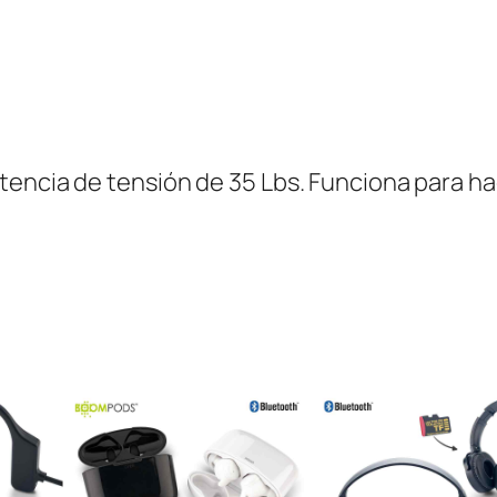
d
a
d
encia de tensión de 35 Lbs. Funciona para hac