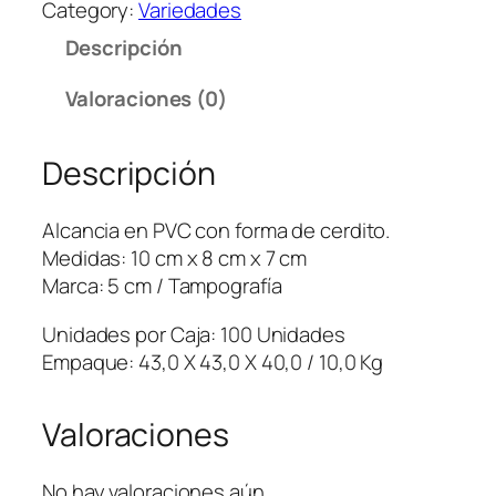
Category:
Variedades
a
Descripción
n
c
Valoraciones (0)
i
a
Descripción
M
i
n
Alcancia en PVC con forma de cerdito.
i
Medidas: 10 cm x 8 cm x 7 cm
P
Marca: 5 cm / Tampografía
i
g
Unidades por Caja: 100 Unidades
g
Empaque: 43,0 X 43,0 X 40,0 / 10,0 Kg
y
c
Valoraciones
a
n
No hay valoraciones aún.