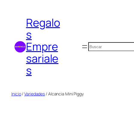
Saltar
al
Regalo
contenido
s
Empre
Buscar
sariale
s
Inicio
/
Variedades
/ Alcancia Mini Piggy