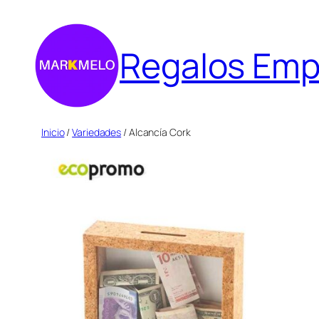
Saltar
al
Regalos Emp
contenido
Inicio
/
Variedades
/ Alcancía Cork