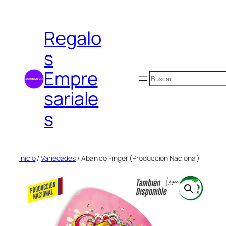
Saltar
al
Regalo
contenido
s
Empre
Buscar
sariale
s
Inicio
/
Variedades
/ Abanico Finger (Producción Nacional)