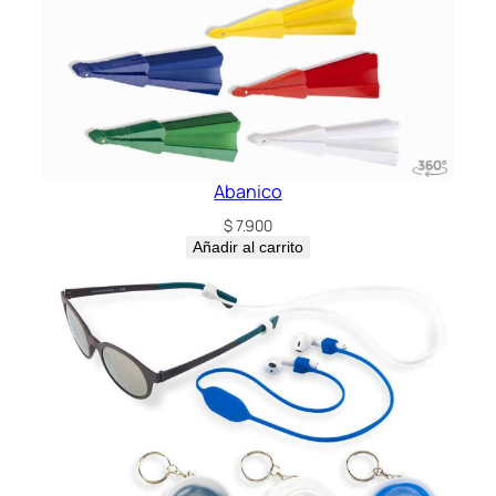
d
a
d
Abanico
$
7.900
Añadir al carrito