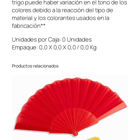
trigo puede haber variación en el tono de los
c
colores debido a la reacción del tipo de
i
material y los colorantes usados en la
ó
fabricación**
n
N
Unidades por Caja: 0 Unidades
a
Empaque: 0,0 X 0,0 X 0,0 / 0,0 Kg
c
i
o
Productos relacionados
n
a
l
)
c
a
n
t
i