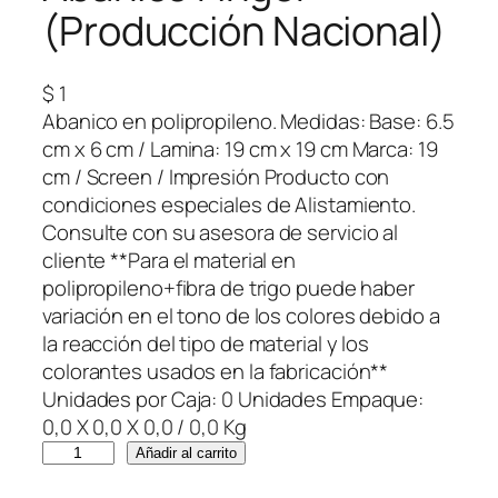
(Producción Nacional)
$
1
Abanico en polipropileno. Medidas: Base: 6.5
cm x 6 cm / Lamina: 19 cm x 19 cm Marca: 19
cm / Screen / Impresión Producto con
condiciones especiales de Alistamiento.
Consulte con su asesora de servicio al
cliente **Para el material en
polipropileno+fibra de trigo puede haber
variación en el tono de los colores debido a
la reacción del tipo de material y los
colorantes usados en la fabricación**
Unidades por Caja: 0 Unidades Empaque:
0,0 X 0,0 X 0,0 / 0,0 Kg
A
Añadir al carrito
b