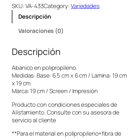
a
SKU:
VA-433
Category:
Variedades
n
Descripción
i
c
Valoraciones (0)
o
F
Descripción
i
n
g
Abanico en polipropileno.
e
Medidas: Base: 6.5 cm x 6 cm / Lamina: 19 cm
r
x 19 cm
(
Marca: 19 cm / Screen / Impresión
P
r
Producto con condiciones especiales de
o
Alistamiento. Consulte con su asesora de
d
servicio al cliente
u
**Para el material en polipropileno+fibra de
c